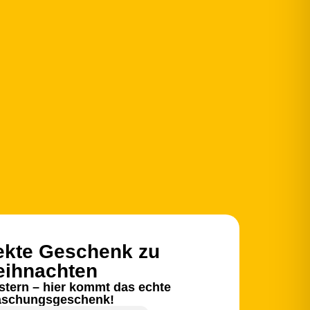
ekte Geschenk zu
ihnachten
stern – hier kommt das echte
aschungsgeschenk!