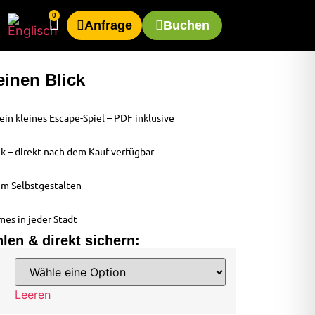
0
Anfrage
Buchen
einen Blick
in kleines Escape-Spiel – PDF inklusive
nk – direkt nach dem Kauf verfügbar
m Selbstgestalten
mes in jeder Stadt
en & direkt sichern:
Leeren