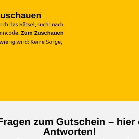
zuschauen
4
ch das Rätsel, sucht nach
eincode.
Zum Zuschauen
hwierig wird: Keine Sorge,
Fragen zum Gutschein – hier g
Antworten!