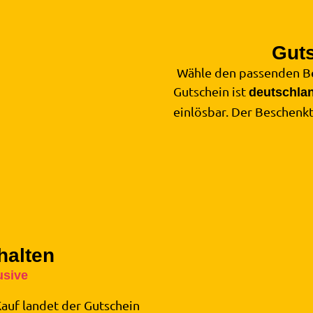
Gut
1
Wähle den passenden Be
Gutschein ist
deutschla
einlösbar. Der Beschenk
halten
2
usive
auf landet der Gutschein