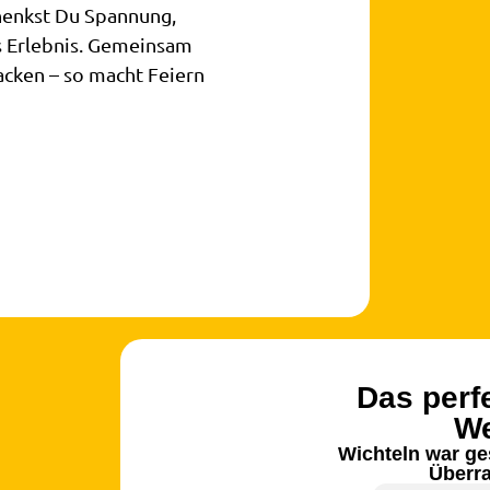
henkst Du Spannung,
s Erlebnis. Gemeinsam
acken – so macht Feiern
Das perf
We
Wichteln war ge
Überr