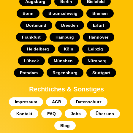
Augsburg
Berlin
Bielefeld
Bonn
Braunschweig
Bremen
Dortmund
Dresden
Erfurt
Frankfurt
Hamburg
Hannover
Heidelberg
Köln
Leipzig
Lübeck
München
Nürnberg
Potsdam
Regensburg
Stuttgart
Rechtliches & Sonstiges
Impressum
AGB
Datenschutz
Kontakt
FAQ
Jobs
Über uns
Blog