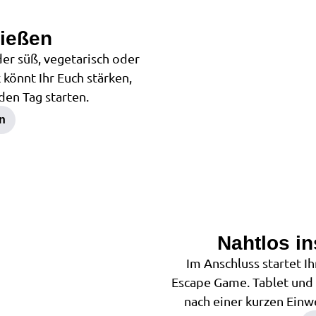
ießen
2
der süß, vegetarisch oder
önnt Ihr Euch stärken,
den Tag starten.
en
Nahtlos in
3
Im Anschluss startet I
Escape Game. Tablet und R
nach einer kurzen Einw