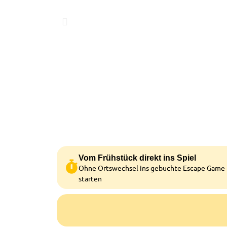
Vom Frühstück direkt ins Spiel
Ohne Ortswechsel ins gebuchte Escape Game
starten