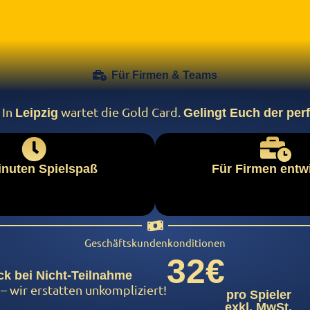
Für Firmen & Teams
In
wartet die Gold Card.
Leipzig
Gelingt Euch der per
inuten Spielspaß
Für Firmen entwi
Geschäftskundenkonditionen
32€
ck bei Nicht-Teilnahme
 wir erstatten unkompliziert!
pro Spieler
exkl. MwSt.