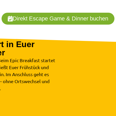
Direkt Escape Game & Dinner buchen
t in Euer
er
im Epic Breakfast startet
ießt Euer Frühstück und
n. Im Anschluss geht es
 – ohne Ortswechsel und
.