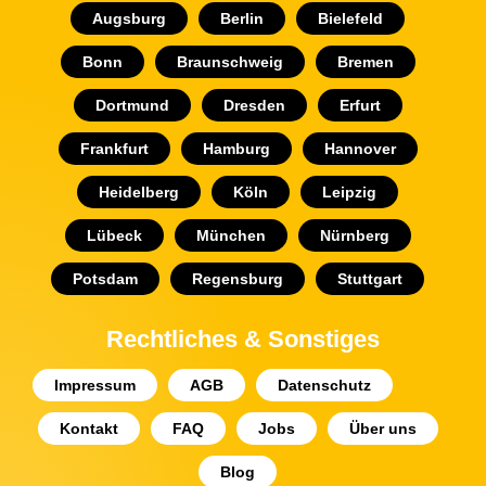
Augsburg
Berlin
Bielefeld
Bonn
Braunschweig
Bremen
Dortmund
Dresden
Erfurt
Frankfurt
Hamburg
Hannover
Heidelberg
Köln
Leipzig
Lübeck
München
Nürnberg
Potsdam
Regensburg
Stuttgart
Rechtliches & Sonstiges
Impressum
AGB
Datenschutz
Kontakt
FAQ
Jobs
Über uns
Blog