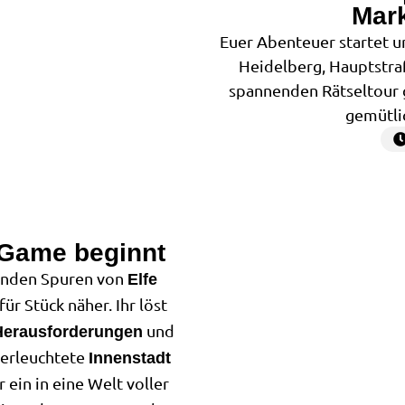
Mark
Euer Abenteuer startet u
Heidelberg, Hauptstra
spannenden Rätseltour
gemütlic
 Game beginnt
2
elnden Spuren von
Elfe
r Stück näher. Ihr löst
und
 Herausforderungen
 erleuchtete
Innenstadt
r ein in eine Welt voller