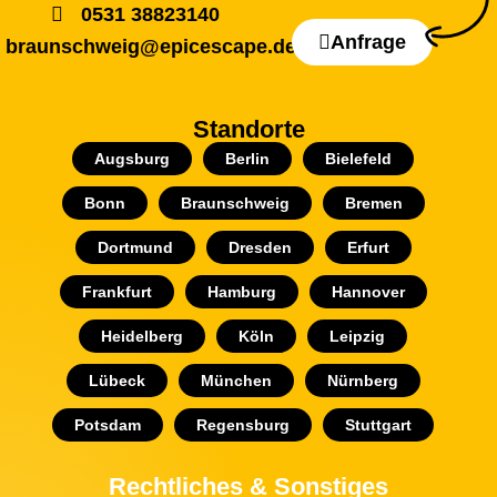
0531 38823140
Anfrage
braunschweig@epicescape.de
Standorte
Augsburg
Berlin
Bielefeld
Bonn
Braunschweig
Bremen
Dortmund
Dresden
Erfurt
Frankfurt
Hamburg
Hannover
Heidelberg
Köln
Leipzig
Lübeck
München
Nürnberg
Potsdam
Regensburg
Stuttgart
Rechtliches & Sonstiges