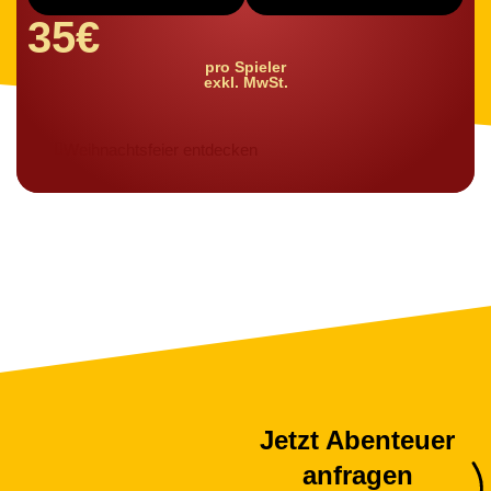
35€
pro Spieler
exkl. MwSt.
Weihnachtsfeier entdecken
Jetzt Abenteuer
anfragen